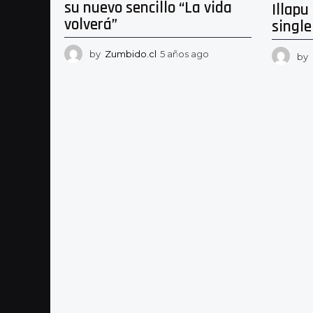
su nuevo sencillo “La vida
Illapu
volverá”
single
by
Zumbido.cl
5 años ago
5
by
a
ñ
o
s
a
g
o