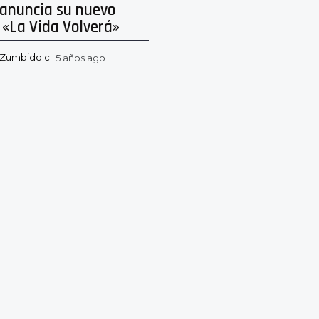
 anuncia su nuevo
 «La Vida Volverá»
Zumbido.cl
5 años ago
5
a
ñ
o
s
a
g
o