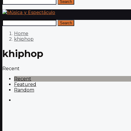
Search
Search
Home
khiphop
khiphop
Recent
Recent
Featured
Random