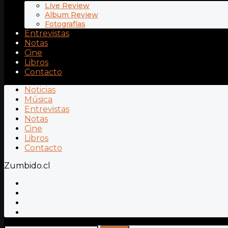
Live Review
Album Review
Fotografías
Entrevistas
Notas
Cine
Libros
Contacto
Noticias
Música
Entrevistas
Notas
Cine
Libros
Contacto
Zumbido.cl