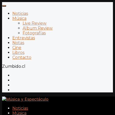
Noticias
Música
Live Review
Album Review
Fotografías
Entrevistas
Notas
Cine
Libros
Contacto
Zumbido.cl
Noticias
Música