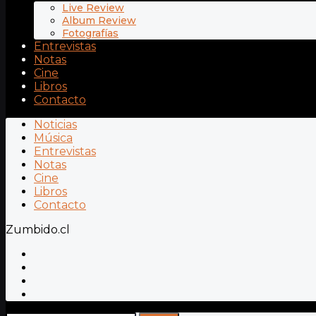
Live Review
Album Review
Fotografías
Entrevistas
Notas
Cine
Libros
Contacto
Noticias
Música
Entrevistas
Notas
Cine
Libros
Contacto
Zumbido.cl