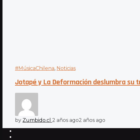
#MúsicaChilena
,
Noticias
Jotapé y La Deformación deslumbra su tr
by
Zumbido.cl
2 años ago
2 años ago