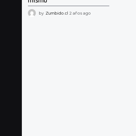
mismo
by
Zumbido.cl
2 años ago
2
a
ñ
o
s
a
g
o