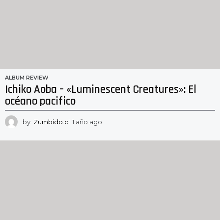
ALBUM REVIEW
Ichiko Aoba – «Luminescent Creatures»: El
océano pacifico
by
Zumbido.cl
1 año ago
1
a
ñ
o
a
g
o