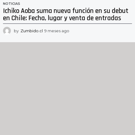
NOTICIAS
Ichiko Aoba suma nueva función en su debut
en Chile: Fecha, lugar y venta de entradas
by
Zumbido.cl
9 meses ago
9
m
e
s
e
s
a
g
o