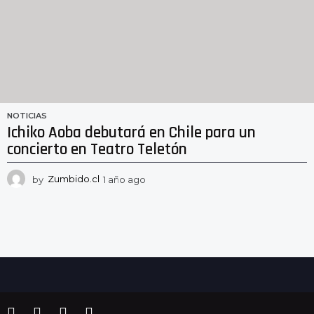
NOTICIAS
Ichiko Aoba debutará en Chile para un
concierto en Teatro Teletón
by
Zumbido.cl
1 año ago
1
a
ñ
o
a
g
o