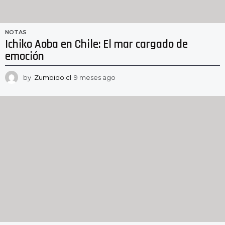
NOTAS
Ichiko Aoba en Chile: El mar cargado de
emoción
by
Zumbido.cl
9 meses ago
9
m
e
s
e
s
a
g
o