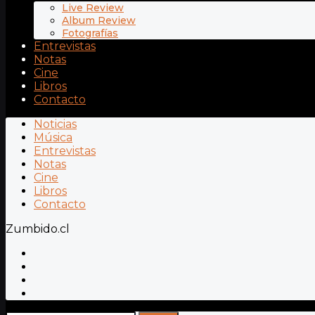
Live Review
Album Review
Fotografías
Entrevistas
Notas
Cine
Libros
Contacto
Noticias
Música
Entrevistas
Notas
Cine
Libros
Contacto
Zumbido.cl