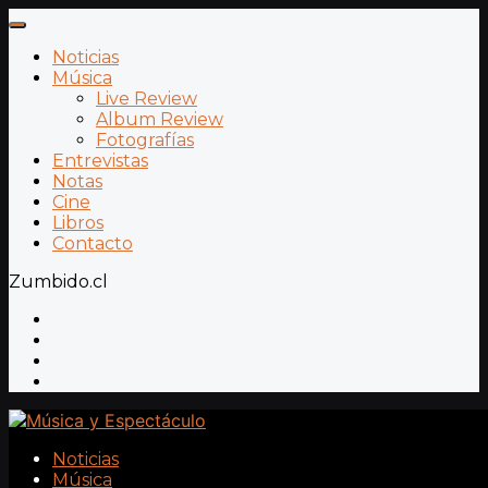
Noticias
Música
Live Review
Album Review
Fotografías
Entrevistas
Notas
Cine
Libros
Contacto
Zumbido.cl
Noticias
Música