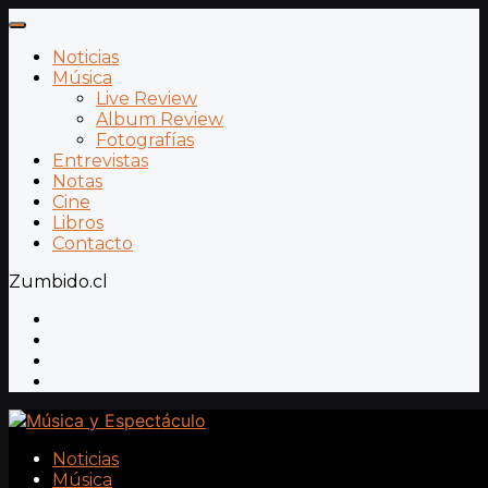
Noticias
Música
Live Review
Album Review
Fotografías
Entrevistas
Notas
Cine
Libros
Contacto
Zumbido.cl
Noticias
Música