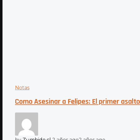
Notas
Como Asesinar a Felipes: El primer asalto
by
Zumbido.cl
2 años ago
2 años ago