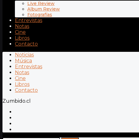
Live Review
Album Review
Fotografías
Entrevistas
Notas
Cine
Libros
Contacto
Noticias
Música
Entrevistas
Notas
Cine
Libros
Contacto
Zumbido.cl