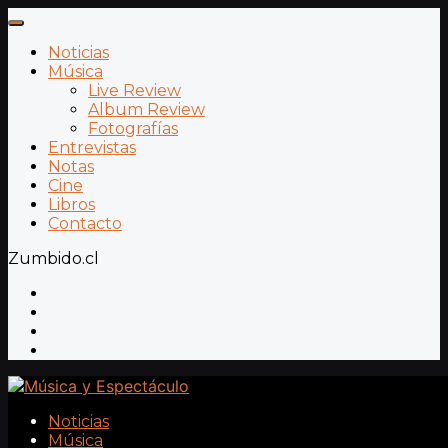
Noticias
Música
Live Review
Album Review
Fotografías
Entrevistas
Notas
Cine
Libros
Contacto
Zumbido.cl
Noticias
Música