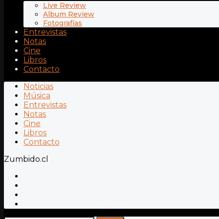
Live Review
Album Review
Fotografías
Entrevistas
Notas
Cine
Libros
Contacto
Noticias
Música
Entrevistas
Notas
Cine
Libros
Contacto
Zumbido.cl