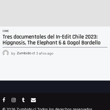
CINE
Tres documentales del In-Edit Chile 2023:
Hipgnosis, The Elephant 6 & Gogol Bordello
by
Zumbido.cl
3 años ago
3
a
ñ
o
s
a
g
o
© 2026 Zumbido.cl Todos los derechos reservados.