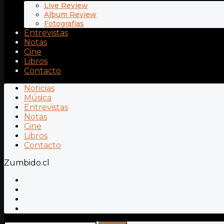
Live Review
Album Review
Fotografías
Entrevistas
Notas
Cine
Libros
Contacto
Noticias
Música
Entrevistas
Notas
Cine
Libros
Contacto
Zumbido.cl