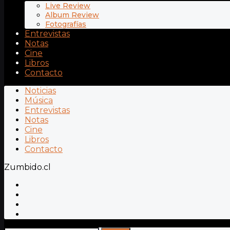
Live Review
Album Review
Fotografías
Entrevistas
Notas
Cine
Libros
Contacto
Noticias
Música
Entrevistas
Notas
Cine
Libros
Contacto
Zumbido.cl