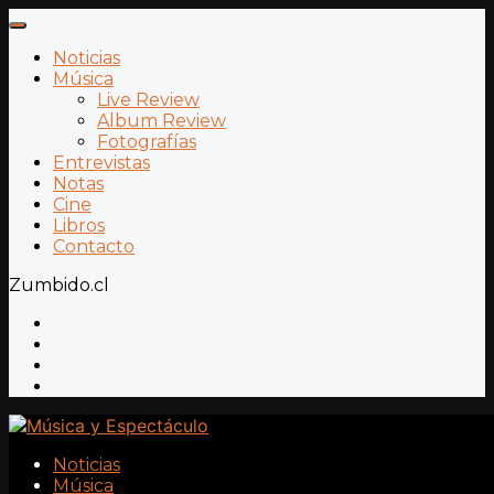
Noticias
Música
Live Review
Album Review
Fotografías
Entrevistas
Notas
Cine
Libros
Contacto
Zumbido.cl
Noticias
Música