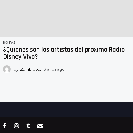
NOTAS
¿Quiénes son los artistas del próximo Radio
Disney Vivo?
by
Zumbido.cl
3 años ago
2
a
ñ
o
s
a
g
o