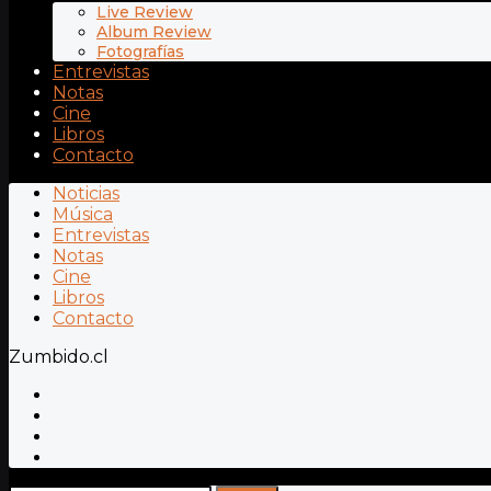
Live Review
Album Review
Fotografías
Entrevistas
Notas
Cine
Libros
Contacto
Noticias
Música
Entrevistas
Notas
Cine
Libros
Contacto
Zumbido.cl