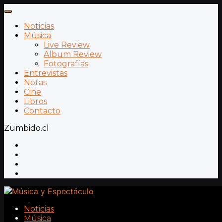
Noticias
Música
Live Review
Album Review
Fotografías
Entrevistas
Notas
Cine
Libros
Contacto
Zumbido.cl
Noticias
Música