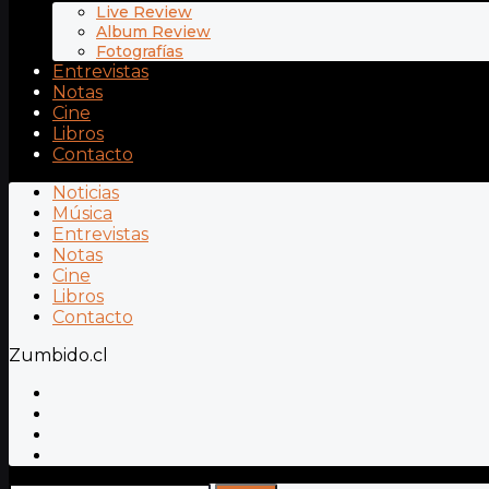
Live Review
Album Review
Fotografías
Entrevistas
Notas
Cine
Libros
Contacto
Noticias
Música
Entrevistas
Notas
Cine
Libros
Contacto
Zumbido.cl