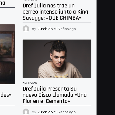
ana
DrefQuila nos trae un
perreo intenso junto a King
2
Savagge: «QUE CHIMBA»
a
ñ
o
by
Zumbido.cl
3 años ago
3
s
a
a
ñ
g
o
o
s
a
g
o
NOTICIAS
DrefQuila Presenta Su
ades»
nuevo Disco Llamado «Una
Flor en el Cemento»
3
by
Zumbido.cl
5 años ago
5