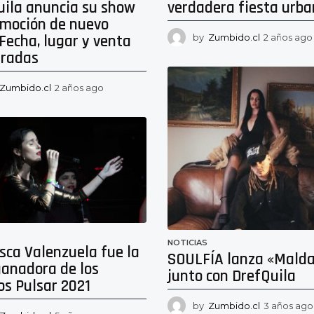
uila anuncia su show
verdadera fiesta urb
omoción de nuevo
 Fecha, lugar y venta
by
Zumbido.cl
2 años ago
tradas
Zumbido.cl
2 años ago
2
a
ñ
o
s
a
g
o
NOTICIAS
sca Valenzuela fue la
SOULFÍA lanza «Mald
ganadora de los
junto con DrefQuila
os Pulsar 2021
by
Zumbido.cl
3 años ago