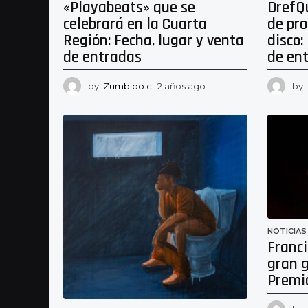
DrefQ
«Playabeats» que se
de pr
celebrará en la Cuarta
disco:
Región: Fecha, lugar y venta
de en
de entradas
by
by
Zumbido.cl
2 años ago
2
a
ñ
o
s
a
g
o
NOTICIAS
Franci
gran 
Premi