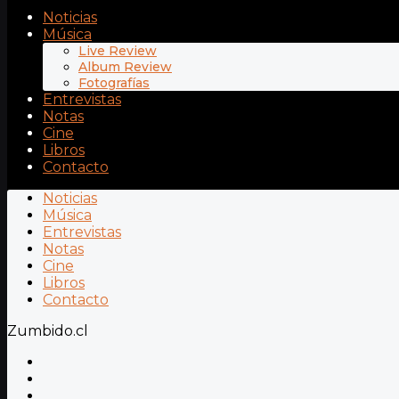
Noticias
Música
Live Review
Album Review
Fotografías
Entrevistas
Notas
Cine
Libros
Contacto
Noticias
Música
Entrevistas
Notas
Cine
Libros
Contacto
Zumbido.cl