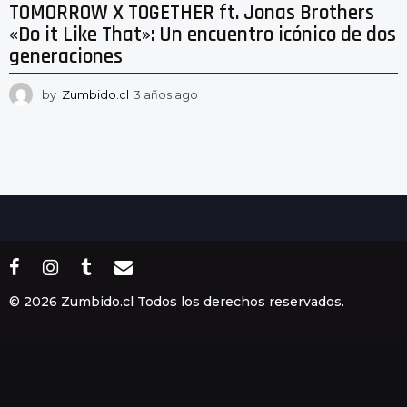
TOMORROW X TOGETHER ft. Jonas Brothers
«Do it Like That»: Un encuentro icónico de dos
generaciones
by
Zumbido.cl
3 años ago
2
a
ñ
o
s
a
g
o
© 2026 Zumbido.cl Todos los derechos reservados.