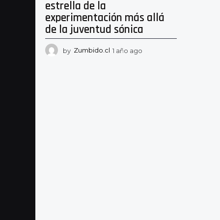
estrella de la
experimentación más allá
de la juventud sónica
by
Zumbido.cl
1 año ago
1
a
ñ
o
a
g
o