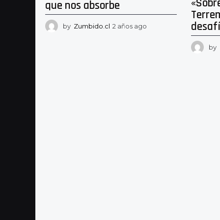
«Sobr
que nos absorbe
Terrem
desafí
by
Zumbido.cl
2 años ago
2
a
ñ
by
o
s
a
g
o