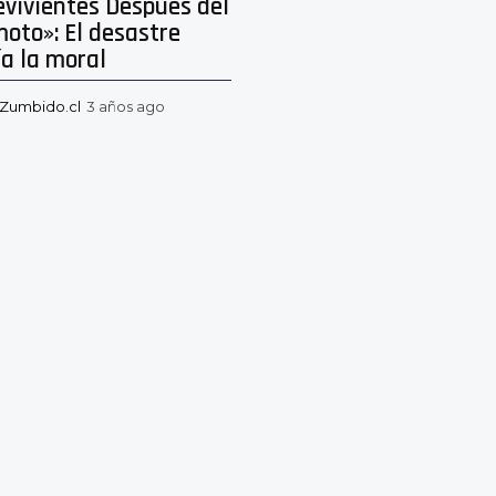
evivientes Después del
oto»: El desastre
a la moral
Zumbido.cl
3 años ago
3
a
ñ
o
s
a
g
o