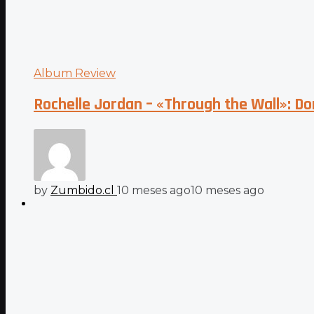
Album Review
Rochelle Jordan – «Through the Wall»: Don
by
Zumbido.cl
10 meses ago
10 meses ago