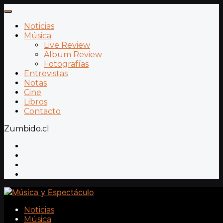
Noticias
Música
Live Review
Album Review
Fotografías
Entrevistas
Notas
Cine
Libros
Contacto
Zumbido.cl
Noticias
Música