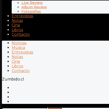
Live Review
Album Review
Fotografías
Entrevistas
Notas
Cine
Libros
Contacto
Noticias
Música
Entrevistas
Notas
Cine
Libros
Contacto
Zumbido.cl