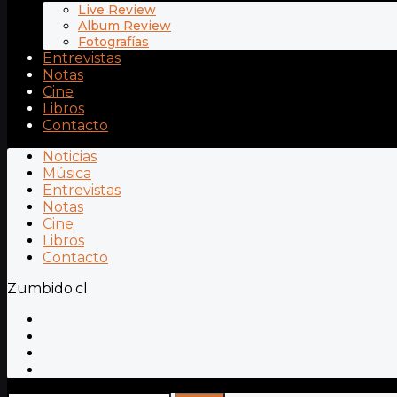
Live Review
Album Review
Fotografías
Entrevistas
Notas
Cine
Libros
Contacto
Noticias
Música
Entrevistas
Notas
Cine
Libros
Contacto
Zumbido.cl