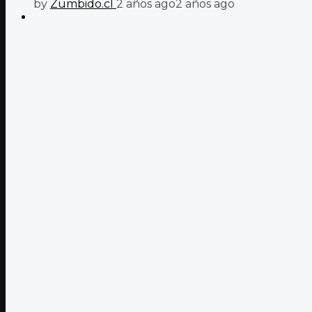
by
Zumbido.cl
2 años ago
2 años ago