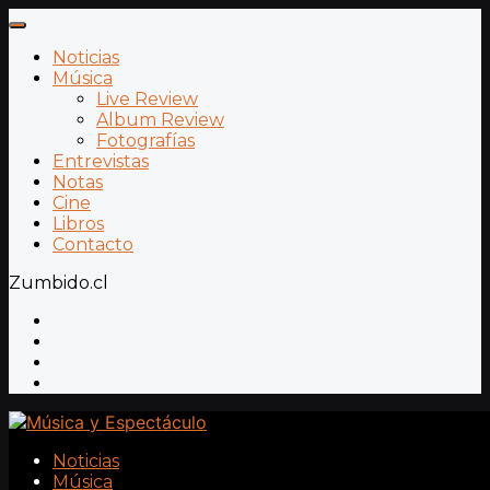
Noticias
Música
Live Review
Album Review
Fotografías
Entrevistas
Notas
Cine
Libros
Contacto
Zumbido.cl
Noticias
Música