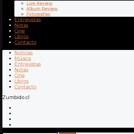
Live Review
Album Review
Fotografías
Entrevistas
Notas
Cine
Libros
Contacto
Noticias
Música
Entrevistas
Notas
Cine
Libros
Contacto
Zumbido.cl