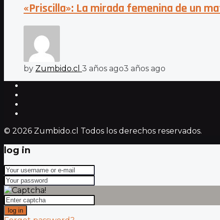
«Priscilla»: La mirada femenina de un ma
by
Zumbido.cl
3 años ago
3 años ago
© 2026 Zumbido.cl Todos los derechos reservados.
log in
log in