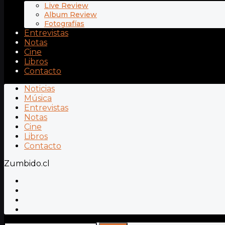
Live Review
Album Review
Fotografías
Entrevistas
Notas
Cine
Libros
Contacto
Noticias
Música
Entrevistas
Notas
Cine
Libros
Contacto
Zumbido.cl