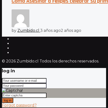
Cómo Asesinar a Felipes celebrar su prim
by
Zumbido.cl
3 años ago
2 años ago
© 2026 Zumbido.cl Todos los derechos reservados.
log in
log in
Forgot password?