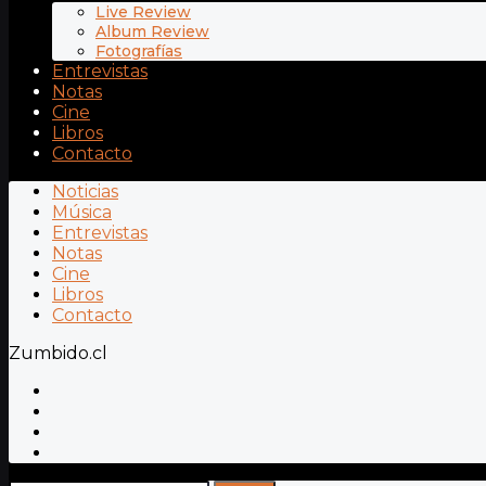
Live Review
Album Review
Fotografías
Entrevistas
Notas
Cine
Libros
Contacto
Noticias
Música
Entrevistas
Notas
Cine
Libros
Contacto
Zumbido.cl