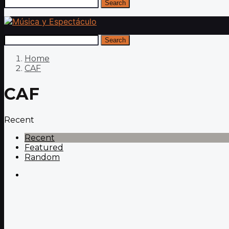
Search
Search
Home
CAF
CAF
Recent
Recent
Featured
Random