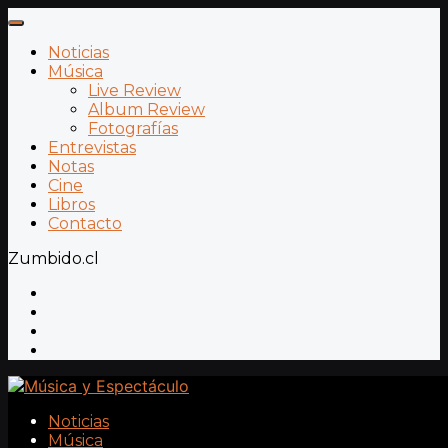
Noticias
Música
Live Review
Album Review
Fotografías
Entrevistas
Notas
Cine
Libros
Contacto
Zumbido.cl
Noticias
Música