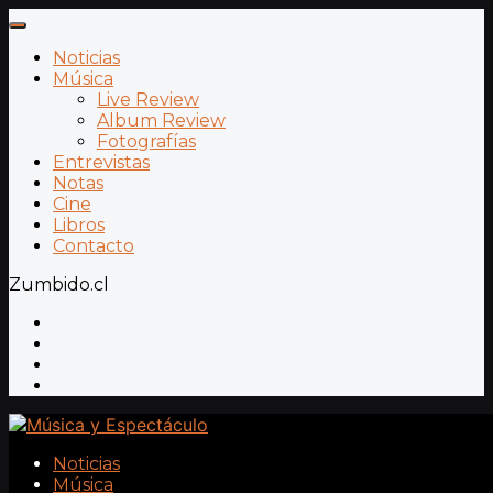
Noticias
Música
Live Review
Album Review
Fotografías
Entrevistas
Notas
Cine
Libros
Contacto
Zumbido.cl
Noticias
Música