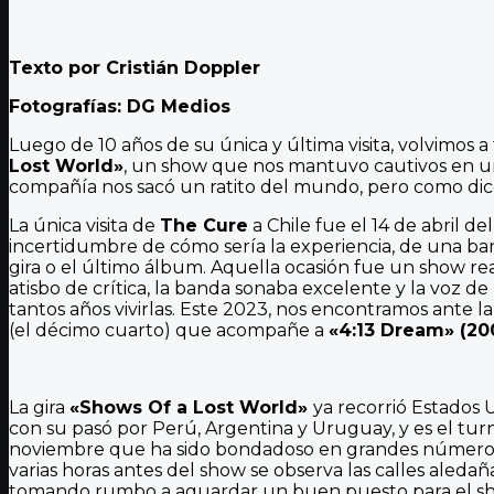
Texto por Cristián Doppler
Fotografías: DG Medios
Luego de 10 años de su única y última visita, volvimos a
Lost World»
, un show que nos mantuvo cautivos en un
compañía nos sacó un ratito del mundo, pero como di
La única visita de
The Cure
a Chile fue el 14 de abril de
incertidumbre de cómo sería la experiencia, de una ban
gira o el último álbum. Aquella ocasión fue un show r
atisbo de crítica, la banda sonaba excelente y la voz de
tantos años vivirlas. Este 2023, nos encontramos ante l
(el décimo cuarto) que acompañe a
«4:13 Dream» (20
La gira
«Shows Of a Lost World»
ya recorrió Estados 
con su pasó por Perú, Argentina y Uruguay, y es el tu
noviembre que ha sido bondadoso en grandes números mu
varias horas antes del show se observa las calles aleda
tomando rumbo a aguardar un buen puesto para el s