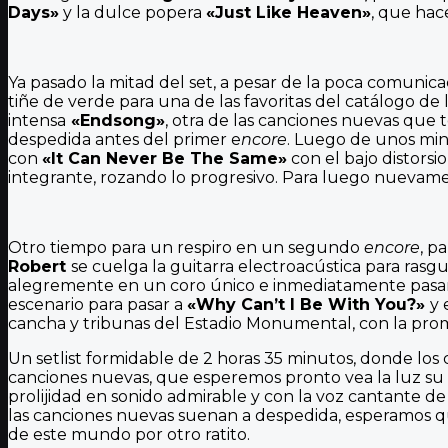
Days»
y la dulce popera
«Just Like Heaven»
, que hac
Ya pasado la mitad del set, a pesar de la poca comunic
tiñe de verde para una de las favoritas del catálogo de l
intensa
«Endsong»
, otra de las canciones nuevas que
despedida antes del primer e
ncore
. Luego de unos minu
con
«It Can Never Be The Same»
con el bajo distor
integrante, rozando lo progresivo. Para luego nuevame
Otro tiempo para un respiro en un segundo
encore
, p
Robert
se cuelga la guitarra electroacústica para ras
alegremente en un coro único e inmediatamente pasa
escenario para pasar a
«Why Can’t I Be With You?»
y 
cancha y tribunas del Estadio Monumental, con la pr
Un setlist formidable de 2 horas 35 minutos, donde lo
canciones nuevas, que esperemos pronto vea la luz su 
prolijidad en sonido admirable y con la voz cantante d
las canciones nuevas suenan a despedida, esperamos 
de este mundo por otro ratito.