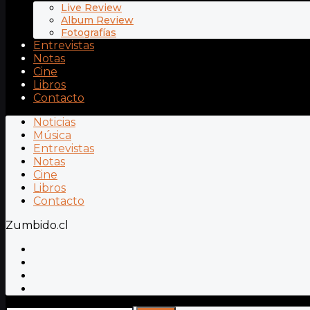
Live Review
Album Review
Fotografías
Entrevistas
Notas
Cine
Libros
Contacto
Noticias
Música
Entrevistas
Notas
Cine
Libros
Contacto
Zumbido.cl