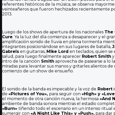
referentes históricos de la música, se observa mayorme
veinteañeros que fueron hechizados recientemente por 
2013.
Luego de los shows de apertura de los nacionales
The 
Cure
. Ya la luz del día comienza a desaparecer y el gr
amplificación sonido de lluvia en plena tormenta mient
integrantes posicionándose en sus lugares de batalla,
J
Gabrels
en guitarras,
Mike Lord
en teclados, quien s
salud, para luego finalmente aparecer
Robert Smith
y
intro de la canción
Smith
aprovecha de pasearse a lo l
miradas para levantar sus manos y gritarles alientos de 
comienzo de un show de ensueño.
El sonido de la banda es impecable y la voz de
Robert
i
de
«Pictures of You»,
para seguir con
«High» y «Lov
el momento de otra canción nueva, la hermosa
«And N
ambiente de banda sonora mientras el estadio completo 
«Burn»
tiñendo todo el escenario en un intenso ritual 
sumergir con
«A Night Like This» y «Push»,
para dar p