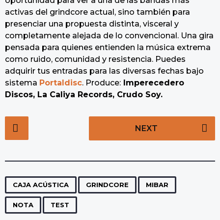
oportunidad para ver a una de las bandas más
activas del grindcore actual, sino también para
presenciar una propuesta distinta, visceral y
completamente alejada de lo convencional. Una gira
pensada para quienes entienden la música extrema
como ruido, comunidad y resistencia. Puedes
adquirir tus entradas para las diversas fechas bajo
sistema
Portaldisc
. Produce:
Imperecedero
Discos, La Caliya Records, Crudo Soy.
P
NEXT
o
s
t
P
,
,
,
,
a
CAJA ACÚSTICA
GRINDCORE
MIBAR
g
NOTA
TEST
i