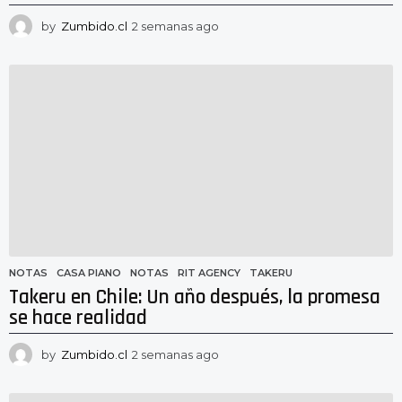
by
Zumbido.cl
2 semanas ago
2
s
e
m
a
n
a
s
a
g
o
NOTAS
CASA PIANO
,
NOTAS
,
RIT AGENCY
,
TAKERU
Takeru en Chile: Un año después, la promesa
se hace realidad
by
Zumbido.cl
2 semanas ago
2
s
e