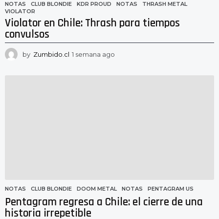
NOTAS
CLUB BLONDIE
,
KDR PROUD
,
NOTAS
,
THRASH METAL
,
VIOLATOR
Violator en Chile: Thrash para tiempos
convulsos
by
Zumbido.cl
1 semana ago
1
s
e
m
a
n
a
a
g
o
NOTAS
CLUB BLONDIE
,
DOOM METAL
,
NOTAS
,
PENTAGRAM US
Pentagram regresa a Chile: el cierre de una
historia irrepetible