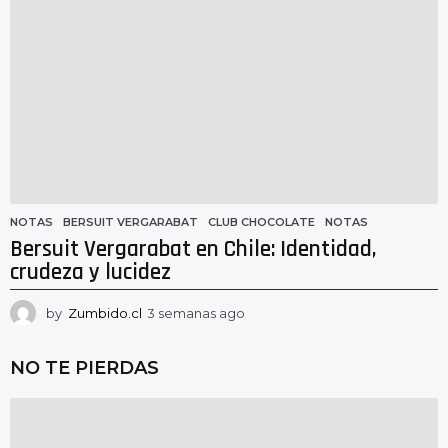
m
a
n
a
s
a
g
o
NOTAS
BERSUIT VERGARABAT
,
CLUB CHOCOLATE
,
NOTAS
Bersuit Vergarabat en Chile: Identidad,
crudeza y lucidez
by
Zumbido.cl
3 semanas ago
3
s
e
NO TE PIERDAS
m
a
n
a
s