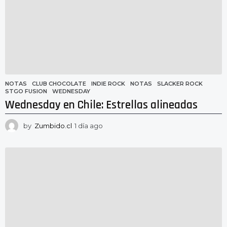
NOTAS
CLUB CHOCOLATE
,
INDIE ROCK
,
NOTAS
,
SLACKER ROCK
,
STGO FUSION
,
WEDNESDAY
Wednesday en Chile: Estrellas alineadas
by
Zumbido.cl
1 día ago
1
d
í
a
a
g
o