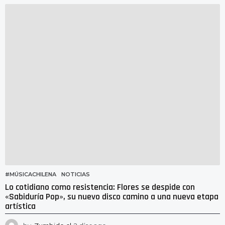
í
a
s
a
g
o
#MÚSICACHILENA
,
NOTICIAS
Lo cotidiano como resistencia: Flores se despide con
«Sabiduría Pop», su nuevo disco camino a una nueva etapa
artística