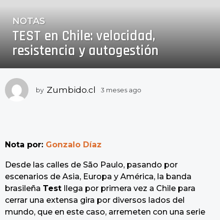
NOTAS
3
TEST en Chile: velocidad,
m
e
resistencia y autogestión
s
e
s
Zumbido.cl
by
3 meses ago
3
a
m
g
e
o
s
3
e
s
m
Nota por:
Gonzalo Díaz
a
e
g
s
Desde las calles de São Paulo, pasando por
o
e
escenarios de Asia, Europa y América, la banda
s
brasileña
Test
llega por primera vez a Chile para
a
cerrar una extensa gira por diversos lados del
g
mundo, que en este caso, arremeten con una serie