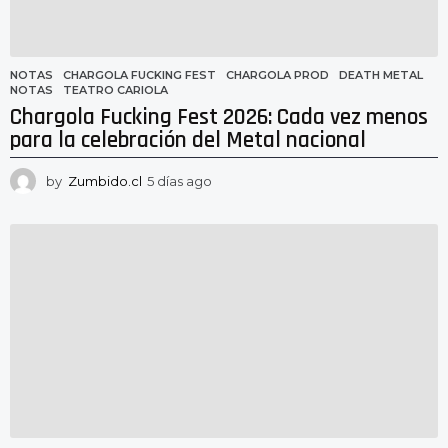
NOTAS
CHARGOLA FUCKING FEST
,
CHARGOLA PROD
,
DEATH METAL
,
NOTAS
,
TEATRO CARIOLA
Chargola Fucking Fest 2026: Cada vez menos
para la celebración del Metal nacional
by
Zumbido.cl
5 días ago
5
d
í
a
s
a
g
o