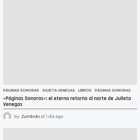
a
g
o
PÁGINAS SONORAS
JULIETA VENEGAS
,
LIBROS
,
PÁGINAS SONORAS
«Páginas Sonoras»: el eterno retorno al norte de Julieta
Venegas
by
Zumbido.cl
1 día ago
1
d
í
a
a