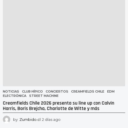
a
a
g
o
NOTICIAS
CLUB HÍPICO
,
CONCIERTOS
,
CREAMFIELDS CHILE
,
EDM
,
ELECTRÓNICA
,
STREET MACHINE
Creamfields Chile 2026 presenta su line up con Calvin
Harris, Boris Brejcha, Charlotte de Witte y más
by
Zumbido.cl
2 días ago
2
d