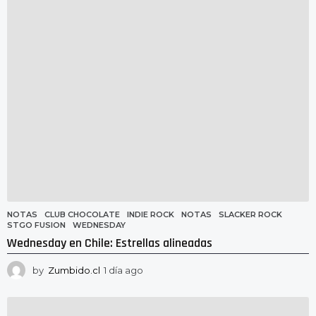
a
g
o
NOTAS
CLUB CHOCOLATE
,
INDIE ROCK
,
NOTAS
,
SLACKER ROCK
,
STGO FUSION
,
WEDNESDAY
Wednesday en Chile: Estrellas alineadas
by
Zumbido.cl
1 día ago
1
d
í
a