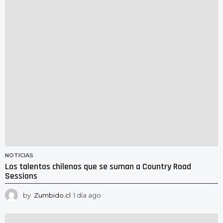
a
g
o
NOTICIAS
Los talentos chilenos que se suman a Country Road
Sessions
by
Zumbido.cl
1 día ago
1
d
í