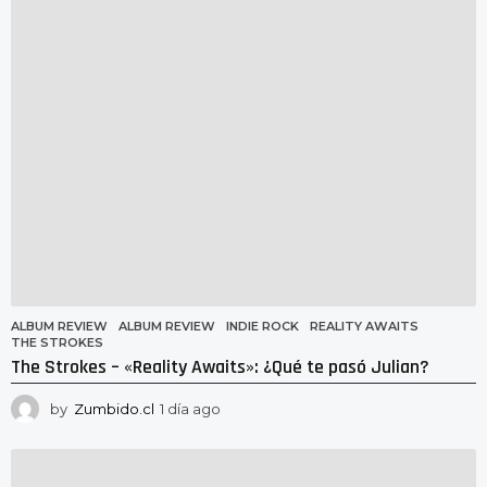
g
o
ALBUM REVIEW
ALBUM REVIEW
,
INDIE ROCK
,
REALITY AWAITS
,
THE STROKES
The Strokes – «Reality Awaits»: ¿Qué te pasó Julian?
by
Zumbido.cl
1 día ago
1
d
í
a