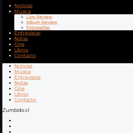
Noticias
Música
Live Review
Album Review
Fotografías
Entrevistas
Notas
Cine
Libros
Contacto
Noticias
Música
Entrevistas
Notas
Cine
Libros
Contacto
Zumbido.cl