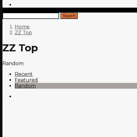
Search
Home
ZZ Top
ZZ Top
Random
Recent
Featured
Random