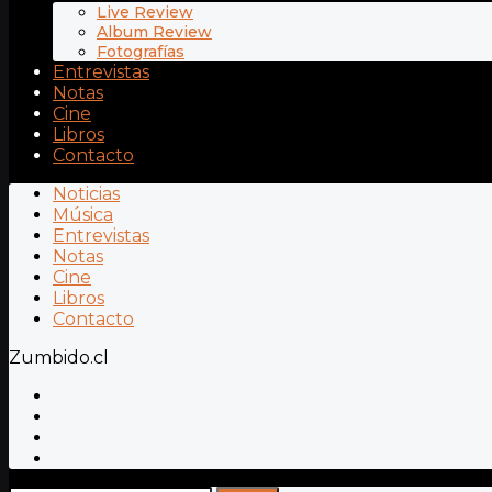
Live Review
Album Review
Fotografías
Entrevistas
Notas
Cine
Libros
Contacto
Noticias
Música
Entrevistas
Notas
Cine
Libros
Contacto
Zumbido.cl