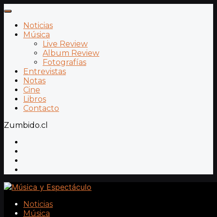
Noticias
Música
Live Review
Album Review
Fotografías
Entrevistas
Notas
Cine
Libros
Contacto
Zumbido.cl
Noticias
Música