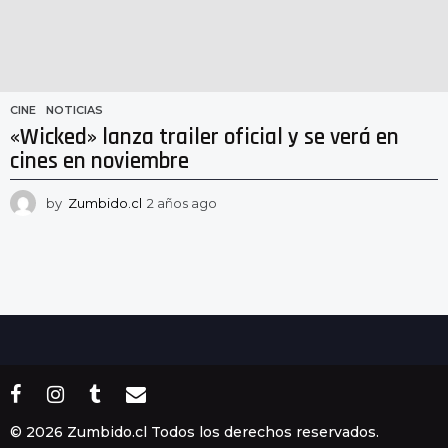
CINE
,
NOTICIAS
«Wicked» lanza trailer oficial y se verá en
cines en noviembre
by
Zumbido.cl
2 años ago
2
a
ñ
o
s
a
g
o
© 2026 Zumbido.cl Todos los derechos reservados.