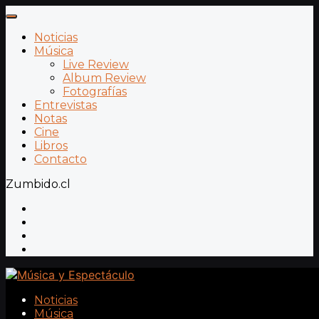
Noticias
Música
Live Review
Album Review
Fotografías
Entrevistas
Notas
Cine
Libros
Contacto
Zumbido.cl
Noticias
Música