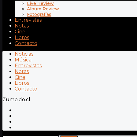
Live Review
Album Review
Fotografías
Entrevistas
Notas
Cine
Libros
Contacto
Noticias
Música
Entrevistas
Notas
Cine
Libros
Contacto
Zumbido.cl