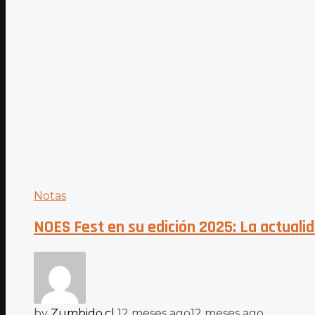
Notas
NOES Fest en su edición 2025: La actuali
by
Zumbido.cl
12 meses ago
12 meses ago