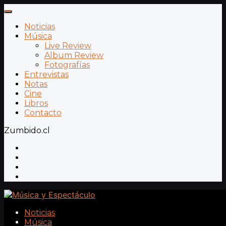
Noticias
Música
Live Review
Album Review
Fotografías
Entrevistas
Notas
Cine
Libros
Contacto
Zumbido.cl
Noticias
Música