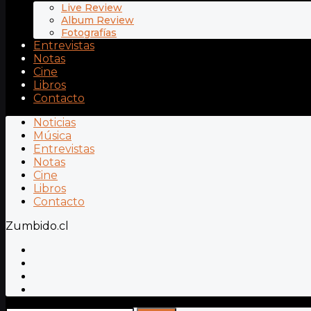
Live Review
Album Review
Fotografías
Entrevistas
Notas
Cine
Libros
Contacto
Noticias
Música
Entrevistas
Notas
Cine
Libros
Contacto
Zumbido.cl