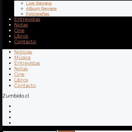
Live Review
Album Review
Fotografías
Entrevistas
Notas
Cine
Libros
Contacto
Noticias
Música
Entrevistas
Notas
Cine
Libros
Contacto
Zumbido.cl