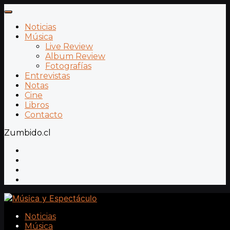
Noticias
Música
Live Review
Album Review
Fotografías
Entrevistas
Notas
Cine
Libros
Contacto
Zumbido.cl
Noticias
Música