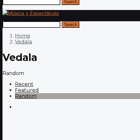
Search
Search
Home
Vedala
Vedala
Random
Recent
Featured
Random