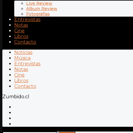
Live Review
Album Review
Fotografías
Entrevistas
Notas
Cine
Libros
Contacto
Noticias
Música
Entrevistas
Notas
Cine
Libros
Contacto
Zumbido.cl