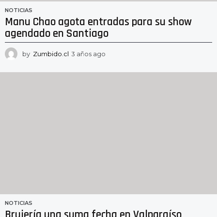
NOTICIAS
Manu Chao agota entradas para su show
agendado en Santiago
by
Zumbido.cl
3 años ago
3
a
ñ
o
s
a
g
o
NOTICIAS
Brujería una suma fecha en Valparaíso