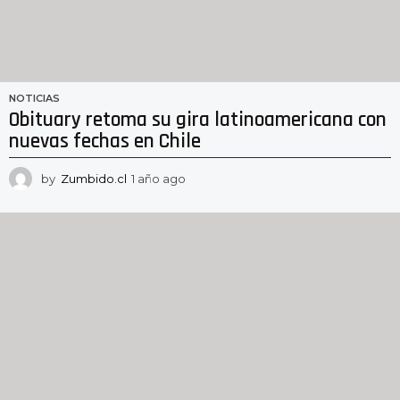
NOTICIAS
Obituary retoma su gira latinoamericana con
nuevas fechas en Chile
by
Zumbido.cl
1 año ago
1
a
ñ
o
a
g
o