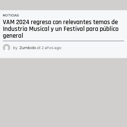
NOTICIAS
VAM 2024 regresa con relevantes temas de
Industria Musical y un Festival para público
general
by
Zumbido.cl
2 años ago
2
a
ñ
o
s
a
g
o