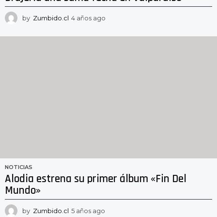
by
Zumbido.cl
4 años ago
4
a
ñ
o
s
a
g
o
NOTICIAS
Alodia estrena su primer álbum «Fin Del
Mundo»
by
Zumbido.cl
5 años ago
5