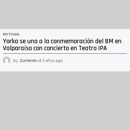
NOTICIAS
Yorka se una a la conmemoración del 8M en
Valparaíso con concierto en Teatro IPA
by
Zumbido.cl
2 años ago
2
a
ñ
o
s
a
g
o