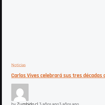
Noticias
Carlos Vives celebrará sus tres décadas d
by
Zumbido.cl
3 años ago
3 años ago