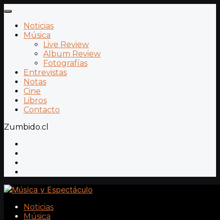
Noticias
Música
Live Review
Album Review
Fotografías
Entrevistas
Notas
Cine
Libros
Contacto
Zumbido.cl
Noticias
Música