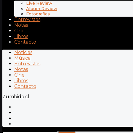
Live Review
Album Review
Fotografías
Entrevistas
Notas
Cine
Libros
Contacto
Noticias
Música
Entrevistas
Notas
Cine
Libros
Contacto
Zumbido.cl