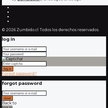
© 2026 Zumbido.cl Todos los derechos reservados.
log in
log in
Forgot password?
forgot password
reset
Back to
log in