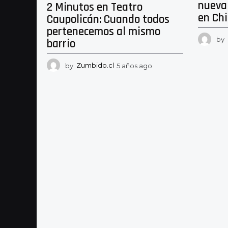
nueva
2 Minutos en Teatro
en Chi
Caupolicán: Cuando todos
pertenecemos al mismo
by
barrio
by
Zumbido.cl
5 años ago
5
a
ñ
o
s
a
g
o