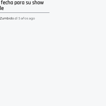
 fecha para su show
le
Zumbido.cl
5 años ago
5
a
ñ
o
s
a
g
o