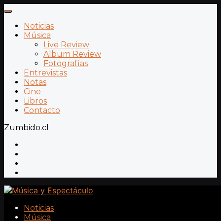
Noticias
Música
Live Review
Album Review
Fotografías
Entrevistas
Notas
Cine
Libros
Contacto
Zumbido.cl
Noticias
Música