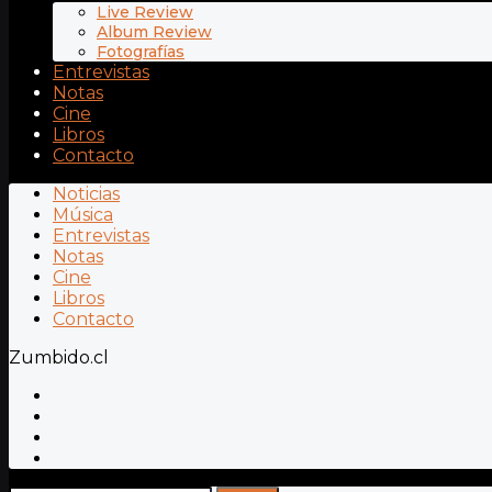
Live Review
Album Review
Fotografías
Entrevistas
Notas
Cine
Libros
Contacto
Noticias
Música
Entrevistas
Notas
Cine
Libros
Contacto
Zumbido.cl