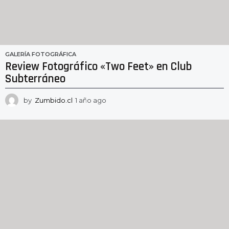
GALERÍA FOTOGRÁFICA
Review Fotográfico «Two Feet» en Club
Subterráneo
by
Zumbido.cl
1 año ago
1
a
ñ
o
a
g
o