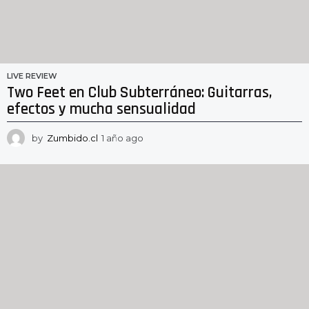
LIVE REVIEW
Two Feet en Club Subterráneo: Guitarras,
efectos y mucha sensualidad
by
Zumbido.cl
1 año ago
1
a
ñ
o
a
g
o