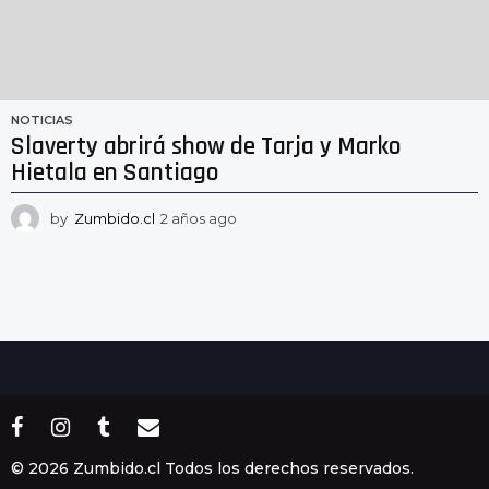
NOTICIAS
Slaverty abrirá show de Tarja y Marko
Hietala en Santiago
by
Zumbido.cl
2 años ago
2
a
ñ
o
s
a
g
o
© 2026 Zumbido.cl Todos los derechos reservados.