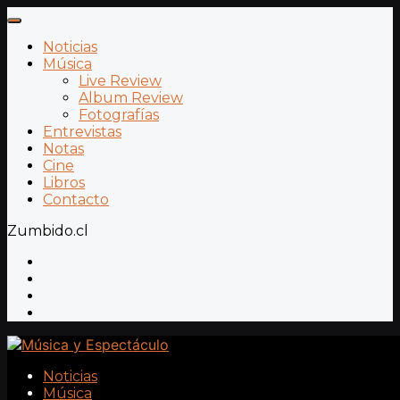
Noticias
Música
Live Review
Album Review
Fotografías
Entrevistas
Notas
Cine
Libros
Contacto
Zumbido.cl
Noticias
Música