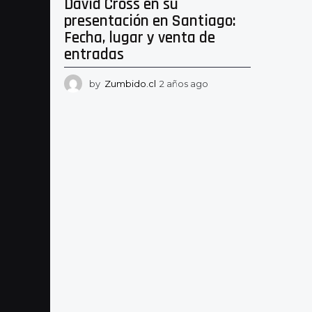
David Cross en su
presentación en Santiago:
Fecha, lugar y venta de
entradas
by
Zumbido.cl
2 años ago
2
a
ñ
o
s
a
g
o