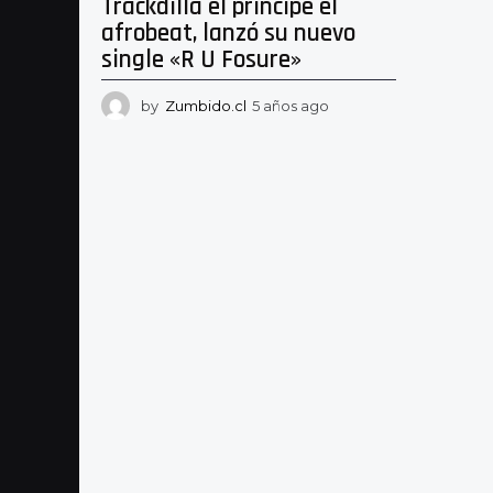
Trackdilla el príncipe el
afrobeat, lanzó su nuevo
single «R U Fosure»
by
Zumbido.cl
5 años ago
5
a
ñ
o
s
a
g
o