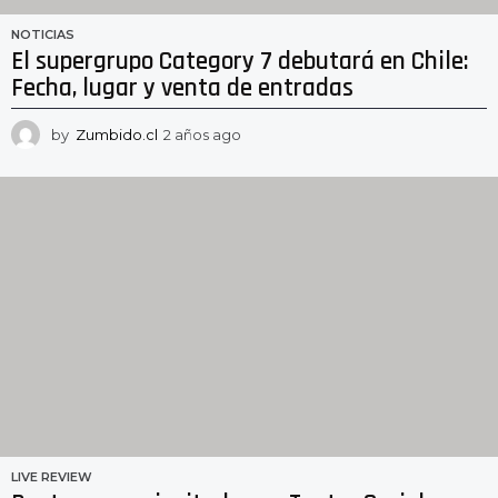
NOTICIAS
El supergrupo Category 7 debutará en Chile:
Fecha, lugar y venta de entradas
by
Zumbido.cl
2 años ago
2
a
ñ
o
s
a
g
o
LIVE REVIEW