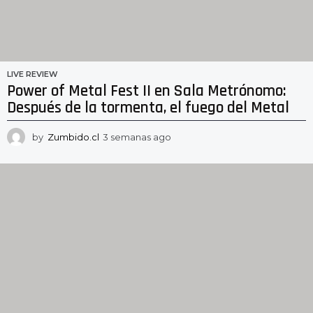
LIVE REVIEW
Power of Metal Fest II en Sala Metrónomo:
Después de la tormenta, el fuego del Metal
by
Zumbido.cl
3 semanas ago
3
s
e
m
a
n
a
s
a
g
o