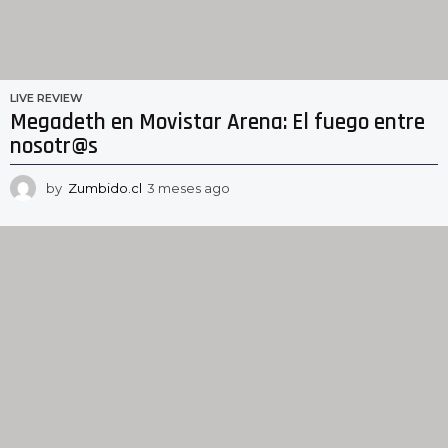
LIVE REVIEW
Megadeth en Movistar Arena: El fuego entre
nosotr@s
by
Zumbido.cl
3 meses ago
3
m
e
s
e
s
a
g
o