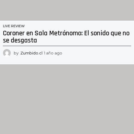
LIVE REVIEW
Coroner en Sala Metrónomo: El sonido que no
se desgasta
by
Zumbido.cl
1 año ago
1
a
ñ
o
a
g
o