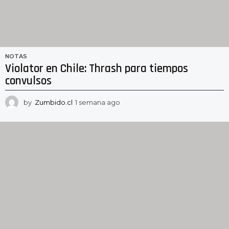
NOTAS
Violator en Chile: Thrash para tiempos
convulsos
by
Zumbido.cl
1 semana ago
1
s
e
m
a
n
a
a
g
o