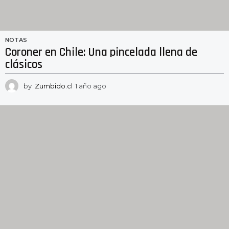
NOTAS
Coroner en Chile: Una pincelada llena de
clásicos
by
Zumbido.cl
1 año ago
1
a
ñ
o
a
g
o