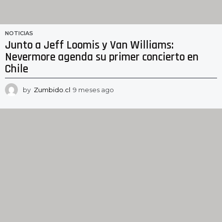
NOTICIAS
Junto a Jeff Loomis y Van Williams:
Nevermore agenda su primer concierto en
Chile
by
Zumbido.cl
9 meses ago
8
m
e
s
e
s
a
g
o