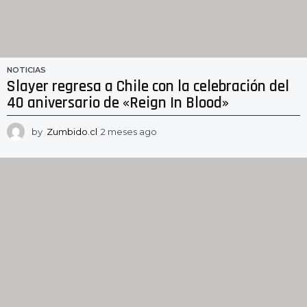
NOTICIAS
Slayer regresa a Chile con la celebración del
40 aniversario de «Reign In Blood»
by
Zumbido.cl
2 meses ago
2
m
e
s
e
s
a
g
o