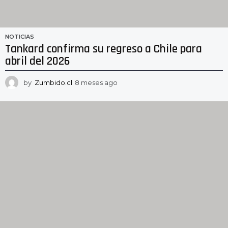
NOTICIAS
Tankard confirma su regreso a Chile para
abril del 2026
by
Zumbido.cl
8 meses ago
8
m
e
s
e
s
a
g
o