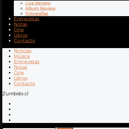
Live Review
Album Review
Fotografías
Entrevistas
Notas
Cine
Libros
Contacto
Noticias
Música
Entrevistas
Notas
Cine
Libros
Contacto
Zumbido.cl