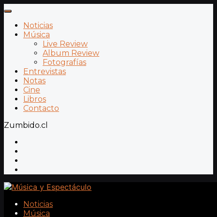
Noticias
Música
Live Review
Album Review
Fotografías
Entrevistas
Notas
Cine
Libros
Contacto
Zumbido.cl
Noticias
Música