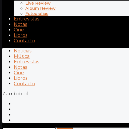
Live Review
Album Review
Fotografías
Entrevistas
Notas
Cine
Libros
Contacto
Noticias
Música
Entrevistas
Notas
Cine
Libros
Contacto
Zumbido.cl