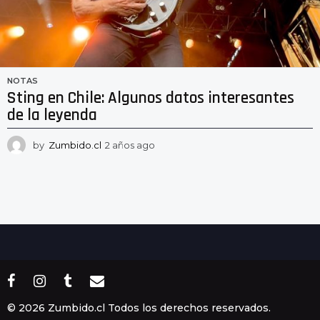
NOTAS
Sting en Chile: Algunos datos interesantes
de la leyenda
by
Zumbido.cl
2 años ago
2
a
ñ
o
s
a
g
o
© 2026 Zumbido.cl Todos los derechos reservados.