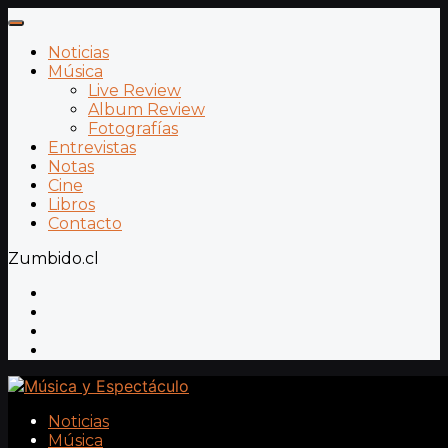
Noticias
Música
Live Review
Album Review
Fotografías
Entrevistas
Notas
Cine
Libros
Contacto
Zumbido.cl
Noticias
Música