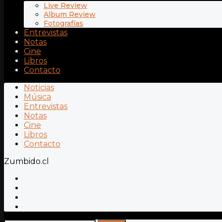
Live Review
Album Review
Fotografías
Entrevistas
Notas
Cine
Libros
Contacto
Noticias
Música
Entrevistas
Notas
Cine
Libros
Contacto
Zumbido.cl