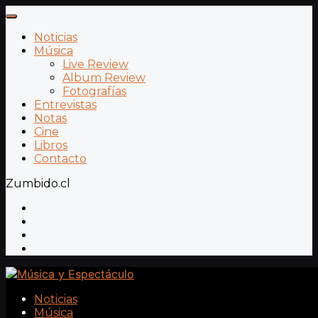
Noticias
Música
Live Review
Album Review
Fotografías
Entrevistas
Notas
Cine
Libros
Contacto
Zumbido.cl
Noticias
Música