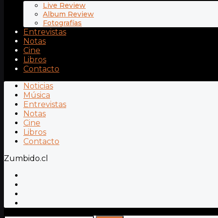
Live Review
Album Review
Fotografías
Entrevistas
Notas
Cine
Libros
Contacto
Noticias
Música
Entrevistas
Notas
Cine
Libros
Contacto
Zumbido.cl